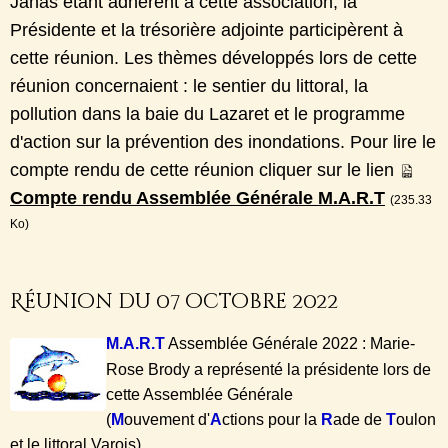
Janas étant adhérent à cette association, la
Présidente et la trésorière adjointe participèrent à
cette réunion. Les thèmes développés lors de cette
réunion concernaient : le sentier du littoral, la
pollution dans la baie du Lazaret et le programme
d'action sur la prévention des inondations. Pour lire le
compte rendu de cette réunion cliquer sur le lien
Compte rendu Assemblée Générale M.A.R.T
(235.33
Ko)
Réunion du 07 octobre 2022
M.A.R.T
Assemblée Générale 2022 :
Marie-
Rose Brody a représenté la présidente lors de
cette Assemblée Générale
(
M
ouvement d'
A
ctions pour la
R
ade de
T
oulon
et le littoral Varois)