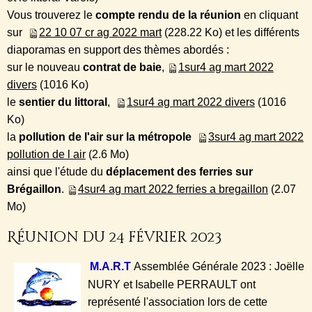
Vous trouverez le
compte rendu de la réunion
en cliquant
sur
22 10 07 cr ag 2022 mart
(228.22 Ko) et les différents
diaporamas en support des thèmes abordés :
sur le nouveau
contrat de baie
,
1sur4 ag mart 2022
divers
(1016 Ko)
le
sentier du littoral
,
1sur4 ag mart 2022 divers
(1016
Ko)
la
pollution de l'air sur la métropole
3sur4 ag mart 2022
pollution de l air
(2.6 Mo)
ainsi que l'étude du
déplacement des ferries sur
Brégaillon
.
4sur4 ag mart 2022 ferries a bregaillon
(2.07
Mo)
Réunion du 24 février 2023
M.A.R.T
Assemblée Générale 2023 : Joëlle
NURY et Isabelle PERRAULT ont
représenté l'association lors de cette