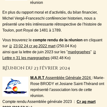
réunion
En plus du rapport moral et d'activités, du bilan financier,
Michel Vergé-Franceschi
conférencier
historien,
nous a
présenté une très intéressante rétrospective
de l'histoire de
Toulon, port Royal de 1481 à 1789
.
Vous trouverez le
compte rendu de la réunion
en cliquant
sur
23 02 24 cr ag 2022 mart
(250.04 Ko)
ainsi que la lettre de juin 2023 sur les "
marégraphes
"
Lettre n 31 les maregraphes
(492.48 Ko)
Réunion du 23 février 2024
M.A.R.T
Assemblée Générale 2024
: Marie-
Rose BRODY et Josiane Saint-Thérand ont
représenté l'association lors de cette
réunion.
Compte rendu Assemblée générale 2023 :
Cr ag mart