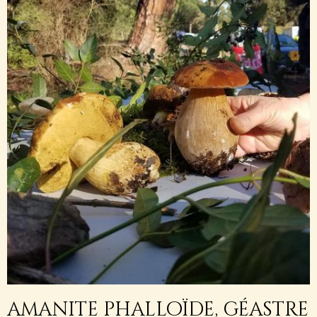
amanite phalloïde, géastre