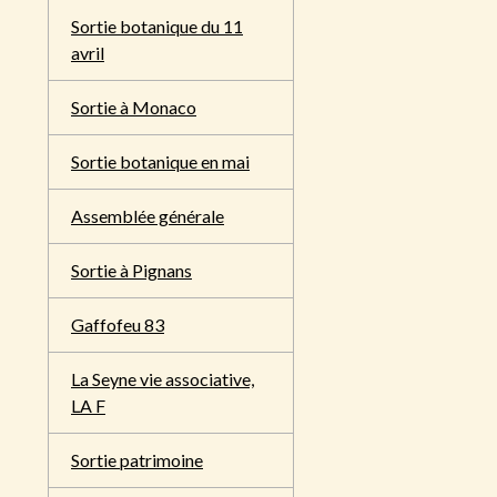
Sortie botanique du 11
avril
Sortie à Monaco
Sortie botanique en mai
Assemblée générale
Sortie à Pignans
Gaffofeu 83
La Seyne vie associative,
LA F
Sortie patrimoine