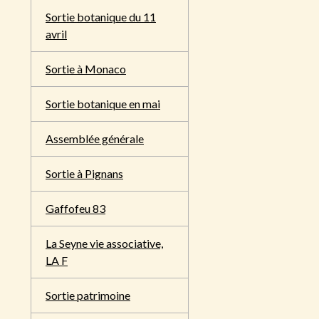
Sortie botanique du 11
avril
Sortie à Monaco
Sortie botanique en mai
Assemblée générale
Sortie à Pignans
Gaffofeu 83
La Seyne vie associative,
LA F
Sortie patrimoine